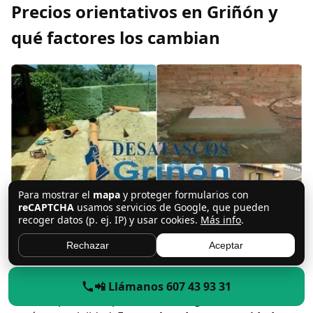
Precios orientativos en Griñón y
qué factores los cambian
Para mostrar el
mapa
y proteger formularios con
reCAPTCHA
usamos servicios de Google, que pueden
recoger datos (p. ej. IP) y usar cookies.
Más info
.
Rechazar
Aceptar
Hablar de precios sin ver la instalación siempre tiene
📲 Llámanos 607 43 93 31
matices, pero sí se pueden dar rangos orientativos