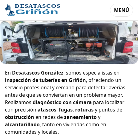
MENÚ
Inspección de tuberías en Griñón
En
Desatascos González
, somos especialistas en
inspección de tuberías en Griñón
, ofreciendo un
servicio profesional y cercano para detectar averías
antes de que se conviertan en un problema mayor.
Realizamos
diagnóstico con cámara
para localizar
con precisión
atascos
,
fugas
,
roturas
y puntos de
obstrucción
en redes de
saneamiento
y
alcantarillado
, tanto en viviendas como en
comunidades y locales.