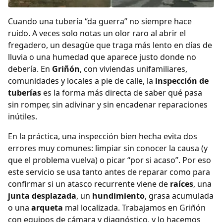
Cuando una tubería “da guerra” no siempre hace
ruido. A veces solo notas un olor raro al abrir el
fregadero, un desagüe que traga más lento en días de
lluvia o una humedad que aparece justo donde no
debería. En
Griñón
, con viviendas unifamiliares,
comunidades y locales a pie de calle, la
inspección de
tuberías
es la forma más directa de saber qué pasa
sin romper, sin adivinar y sin encadenar reparaciones
inútiles.
En la práctica, una inspección bien hecha evita dos
errores muy comunes: limpiar sin conocer la causa (y
que el problema vuelva) o picar “por si acaso”. Por eso
este servicio se usa tanto antes de reparar como para
confirmar si un atasco recurrente viene de
raíces
, una
junta desplazada
, un
hundimiento
, grasa acumulada
o una
arqueta
mal localizada. Trabajamos en Griñón
con equipos de cámara y diagnóstico, y lo hacemos