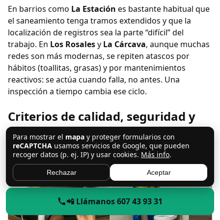
En barrios como
La Estación
es bastante habitual que
el saneamiento tenga tramos extendidos y que la
localización de registros sea la parte “difícil” del
trabajo. En
Los Rosales
y
La Cárcava
, aunque muchas
redes son más modernas, se repiten atascos por
hábitos (toallitas, grasas) y por mantenimientos
reactivos: se actúa cuando falla, no antes. Una
inspección a tiempo cambia ese ciclo.
Criterios de calidad, seguridad y
confianza (EEAT aplicado al
Para mostrar el
mapa
y proteger formularios con
reCAPTCHA
usamos servicios de Google, que pueden
diagnóstico)
recoger datos (p. ej. IP) y usar cookies.
Más info
.
Rechazar
Aceptar
📲 Llámanos 607 43 93 31