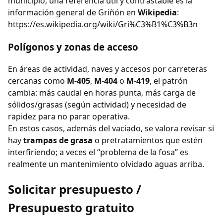
municipio, una referencia útil y contrastable es la
información general de Griñón en
Wikipedia
:
https://es.wikipedia.org/wiki/Gri%C3%B1%C3%B3n
Polígonos y zonas de acceso
En áreas de actividad, naves y accesos por carreteras
cercanas como
M-405
,
M-404
o
M-419
, el patrón
cambia: más caudal en horas punta, más carga de
sólidos/grasas (según actividad) y necesidad de
rapidez para no parar operativa.
En estos casos, además del vaciado, se valora revisar si
hay
trampas de grasa
o pretratamientos que estén
interfiriendo; a veces el “problema de la fosa” es
realmente un mantenimiento olvidado aguas arriba.
Solicitar presupuesto /
Presupuesto gratuito