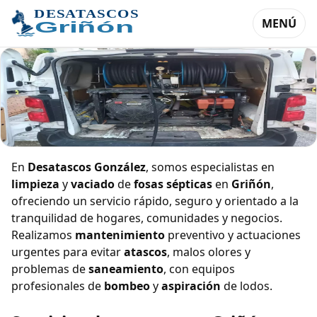
MENÚ
Limpieza y vaciado de fosas sépticas
En
Desatascos González
, somos especialistas en
en Griñón
limpieza
y
vaciado
de
fosas sépticas
en
Griñón
,
ofreciendo un servicio rápido, seguro y orientado a la
tranquilidad de hogares, comunidades y negocios.
Realizamos
mantenimiento
preventivo y actuaciones
urgentes para evitar
atascos
, malos olores y
problemas de
saneamiento
, con equipos
profesionales de
bombeo
y
aspiración
de lodos.