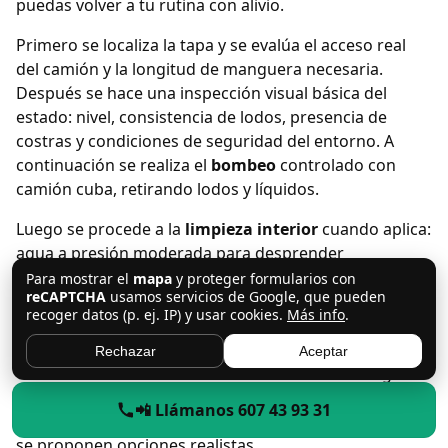
puedas volver a tu rutina con alivio.
Primero se localiza la tapa y se evalúa el acceso real
del camión y la longitud de manguera necesaria.
Después se hace una inspección visual básica del
estado: nivel, consistencia de lodos, presencia de
costras y condiciones de seguridad del entorno. A
continuación se realiza el
bombeo
controlado con
camión cuba, retirando lodos y líquidos.
Luego se procede a la
limpieza interior
cuando aplica:
agua a presión moderada para desprender
adherencias, retirada de restos y comprobación de
Para mostrar el
mapa
y proteger formularios con
reCAPTCHA
usamos servicios de Google, que pueden
que no quedan “bolsas” de lodo que reduzcan
recoger datos (p. ej. IP) y usar cookies.
Más info
.
capacidad. Por último, se revisan puntos clave
(arquetas, entrada/salida) y se confirma que el sistema
Rechazar
Aceptar
vuelve a circular con normalidad. Si se detecta algo
fuera de lo habitual (tapa deteriorada, tubería con
📲 Llámanos 607 43 93 31
retorno, arqueta colapsada), se informa con claridad y
se proponen opciones realistas.