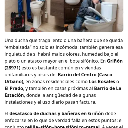
Una ducha que traga lento o una bañera que se queda
“embalsada” no solo es incómoda: también genera esa
inquietud de si habrá malos olores, humedad bajo el
plato o un atasco mayor en el bote sifónico. En
Griñón
(28971)
esto es bastante común en viviendas
unifamiliares y pisos del
Barrio del Centro (Casco
Urbano)
, en zonas residenciales como
Los Rosales
o
El Prado
, y también en casas próximas al
Barrio de La
Estación
, donde la antigüedad de algunas
instalaciones y el uso diario pasan factura.
El
desatasco de duchas y bañeras en Griñón
debe
enfocarse en lo que de verdad falla en estos puntos: el
conjunto
rejilla–sifón–bote sifónico–ramal
. A veces el