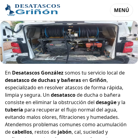
MENÚ
Desatasco de duchas y bañeras en
En
Desatascos González
somos tu servicio local de
Griñón
desatasco de duchas y bañeras
en
Griñón
,
especializado en resolver atascos de forma rápida,
limpia y segura. Un
desatasco
de ducha o bañera
consiste en eliminar la obstrucción del
desagüe
y la
tubería
para recuperar el flujo normal del agua,
evitando malos olores, filtraciones y humedades.
Atendemos problemas comunes como acumulación
de
cabellos
, restos de
jabón
, cal, suciedad y