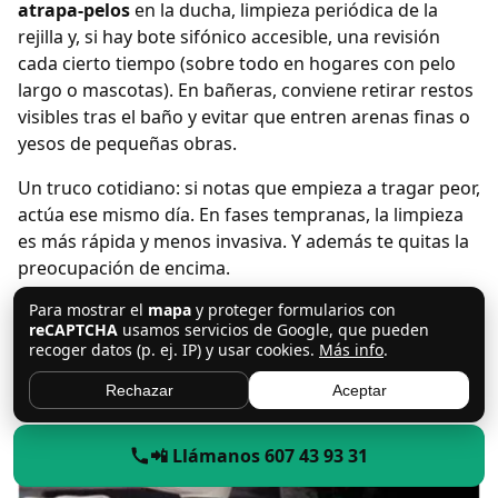
atrapa-pelos
en la ducha, limpieza periódica de la
rejilla y, si hay bote sifónico accesible, una revisión
cada cierto tiempo (sobre todo en hogares con pelo
largo o mascotas). En bañeras, conviene retirar restos
visibles tras el baño y evitar que entren arenas finas o
yesos de pequeñas obras.
Un truco cotidiano: si notas que empieza a tragar peor,
actúa ese mismo día. En fases tempranas, la limpieza
es más rápida y menos invasiva. Y además te quitas la
preocupación de encima.
Para mostrar el
mapa
y proteger formularios con
Preguntas frecuentes sobre
reCAPTCHA
usamos servicios de Google, que pueden
recoger datos (p. ej. IP) y usar cookies.
Más info
.
desatasco de duchas y bañeras en
Rechazar
Aceptar
Griñón
📲 Llámanos 607 43 93 31