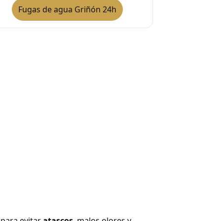
Fugas de agua Griñón 24h
 para evitar
atascos
, malos olores y