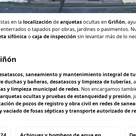
etas ocultas en Griñ
stas en la
localización
de
arquetas
ocultas en
Griñón
, ay
 enterrados o tapados por obras, jardines o pavimentos. N
ta sifónica
o
caja de inspección
sin levantar más de lo ne
riñón
 desatascos, saneamiento y mantenimiento integral de tu
e duchas y bañeras, desatascos y limpieza de tuberías
,
ías y limpieza municipal de redes
. Nos encargamos tambi
e arquetas ocultas y pruebas de estanqueidad y presión
, 
tación de pozos de registro y obra civil en redes de san
 vaciado de fosas sépticas y transporte autorizado de r
 24
Achiques y bombeos de agua en
De