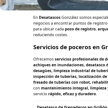
Localización de arqu
En
Desatascos
González somos especiali
negocios a encontrar puntos de registro
para ubicar cada
pozo de registro
,
arque
reduciendo costes.
Servicios de poceros en G
Ofrecemos
servicios profesionales de
achiques en inundaciones, desatasco d
desagües, limpieza industrial de tuber
inspección de tuberías, localización d
fresado de tuberías con robot, rehabili
con
mantenimiento integral, limpieza y
servicio
rápido, eficaz y duradero
.
Desatasco de fregaderos en Griñón