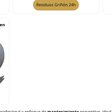
Residuos Griñón 24h
 en
rofesional y enfoque de
mantenimiento
preventivo, ideal