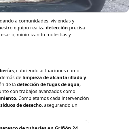
ón
udando a comunidades, viviendas y
uestro equipo realiza
detección
precisa
cesario, minimizando molestias y
berías
, cubriendo actuaciones como
 además de
limpieza de alcantarillado y
én de la
detección de fugas de agua,
junto con trabajos avanzados como
eamiento
. Completamos cada intervención
esiduos de desecho
, asegurando un
satasco de tuberías en Griñón 24